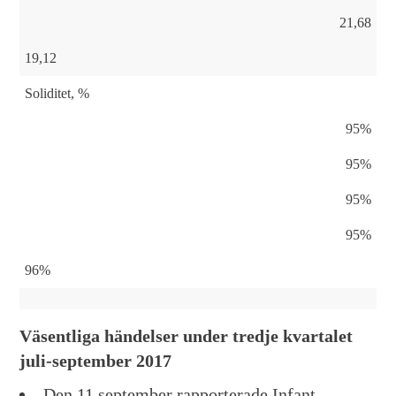
21,68
19,12
Soliditet, %
95%
95%
95%
95%
96%
Väsentliga händelser under tredje kvartalet
juli-september 2017
Den 11 september rapporterade Infant