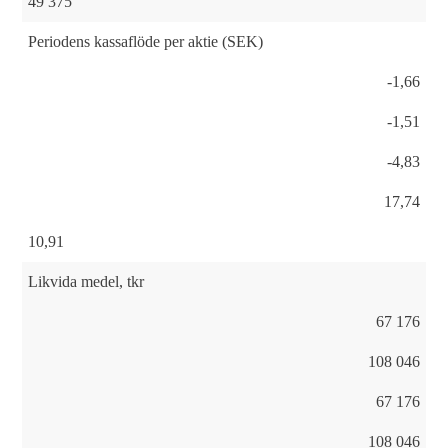
49 375
Periodens kassaflöde per aktie (SEK)
-1,66
-1,51
-4,83
17,74
10,91
Likvida medel, tkr
67 176
108 046
67 176
108 046