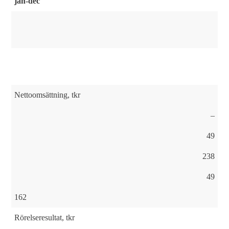
jan-dec
Nettoomsättning, tkr
–
49
238
49
162
Rörelseresultat, tkr