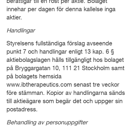
berättigar till en röst per aktie. Bolaget
innehar per dagen för denna kallelse inga
aktier.‬‬‬‬‬‬‬‬‬‬‬‬‬‬‬‬‬‬‬‬‬‬‬‬‬‬‬‬
Handlingar
Styrelsens fullständiga förslag avseende
punkt 7 och handlingar enligt 13 kap. 6 §
aktiebolagslagen hålls tillgängligt hos bolaget
på Bryggargatan 10, 111 21 Stockholm samt
på bolagets hemsida
www.ibtherapeutics.com senast tre veckor
före stämman. Kopior av handlingarna sänds
till aktieägare som begär det och uppger sin
postadress.
Behandling av p
ersonuppgifter