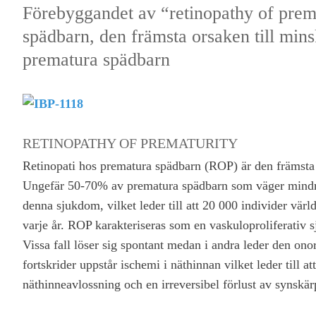
Förebyggandet av “retinopathy of prem
spädbarn, den främsta orsaken till min
prematura spädbarn
RETINOPATHY OF PREMATURITY
Retinopati hos prematura spädbarn (ROP) är den främsta 
Ungefär 50-70% av prematura spädbarn som väger mindr
denna sjukdom, vilket leder till att 20 000 individer värl
varje år. ROP karakteriseras som en vaskuloproliferativ s
Vissa fall löser sig spontant medan i andra leder den onor
fortskrider uppstår ischemi i näthinnan vilket leder till a
näthinneavlossning och en irreversibel förlust av synskär