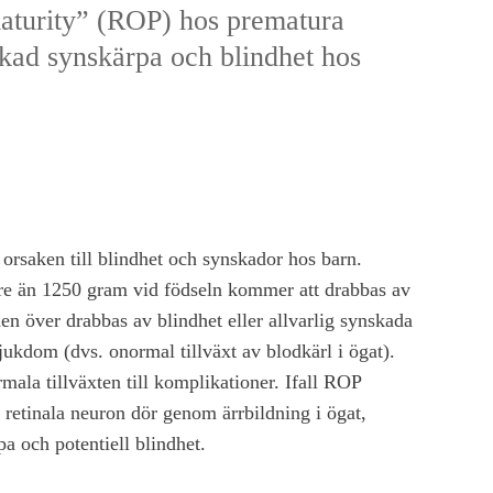
aturity” (ROP) hos prematura
skad synskärpa och blindhet hos
orsaken till blindhet och synskador hos barn.
e än 1250 gram vid födseln kommer att drabbas av
den över drabbas av blindhet eller allvarlig synskada
jukdom (dvs. onormal tillväxt av blodkärl i ögat).
mala tillväxten till komplikationer. Ifall ROP
tt retinala neuron dör genom ärrbildning i ögat,
pa och potentiell blindhet.