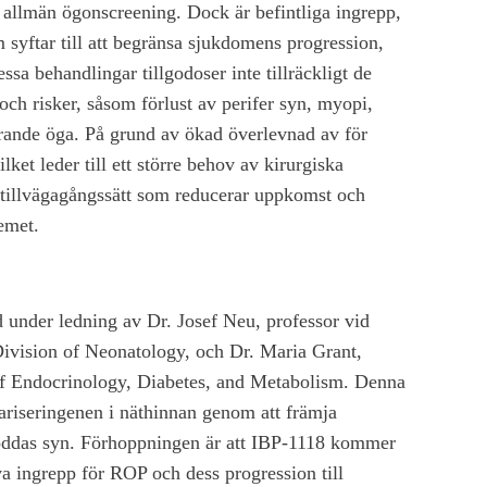
n allmän ögonscreening. Dock är befintliga ingrepp,
yftar till att begränsa sjukdomens progression,
sa behandlingar tillgodoser inte tillräckligt de
h risker, såsom förlust av perifer syn, myopi,
gerande öga. På grund av ökad överlevnad av för
lket leder till ett större behov av kirurgiska
e tillvägagångssätt som reducerar uppkomst och
lemet.
under ledning av Dr. Josef Neu, professor vid
Division of Neonatology, och Dr. Maria Grant,
 of Endocrinology, Diabetes, and Metabolism. Denna
lariseringenen i näthinnan genom att främja
öddas syn. Förhoppningen är att IBP-1118 kommer
va ingrepp för ROP och dess progression till