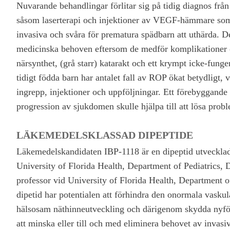
Nuvarande behandlingar förlitar sig på tidig diagnos frå
såsom laserterapi och injektioner av VEGF-hämmare som s
invasiva och svåra för prematura spädbarn att uthärda. Des
medicinska behoven eftersom de medför komplikationer oc
närsynthet, (grå starr) katarakt och ett krympt icke-fun
tidigt födda barn har antalet fall av ROP ökat betydligt, vi
ingrepp, injektioner och uppföljningar. Ett förebyggand
progression av sjukdomen skulle hjälpa till att lösa prob
LÄKEMEDELSKLASSAD DIPEPTIDE
Läkemedelskandidaten IBP-1118 är en dipeptid utvecklad 
University of Florida Health, Department of Pediatrics, 
professor vid University of Florida Health, Department
dipetid har potentialen att förhindra den onormala vasku
hälsosam näthinneutveckling och därigenom skydda nyf
att minska eller till och med eliminera behovet av invasi