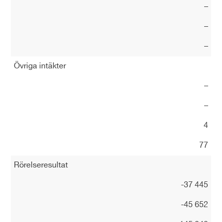
–
–
–
Övriga intäkter
–
–
4
77
Rörelseresultat
-37 445
-45 652