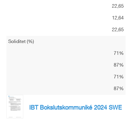
22,65
12,64
22,65
Soliditet (%)
71%
87%
71%
87%
IBT Bokslutskommuniké 2024 SWE