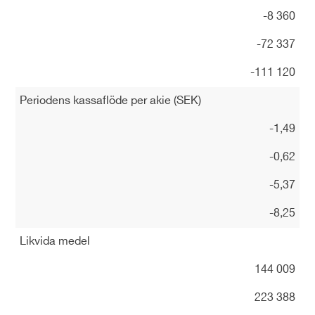
-8 360
-72 337
-111 120
Periodens kassaflöde per akie (SEK)
-1,49
-0,62
-5,37
-8,25
Likvida medel
144 009
223 388