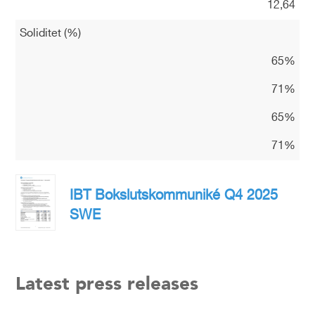
12,64
Soliditet (%)
65%
71%
65%
71%
IBT Bokslutskommuniké Q4 2025
SWE
Latest press releases