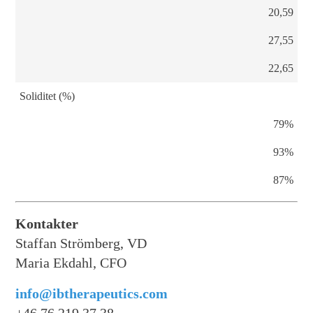
20,59
27,55
22,65
Soliditet (%)
79%
93%
87%
Kontakter
Staffan Strömberg, VD
Maria Ekdahl, CFO
info@ibtherapeutics.com