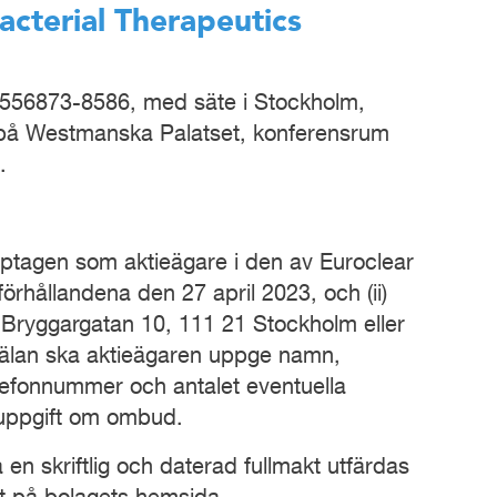
Bacterial Therapeutics
nr 556873-8586, med säte i Stockholm,
0 på Westmanska Palatset, konferensrum
.
upptagen som aktieägare i den av Euroclear
hållandena den 27 april 2023, och (ii)
l Bryggargatan 10, 111 21 Stockholm eller
nmälan ska aktieägaren uppge namn,
lefonnummer och antalet eventuella
 uppgift om ombud.
 skriftlig och daterad fullmakt utfärdas