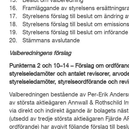
15. Beslut om valberedning
16. Framläggande av styrelsens ersättningsr
17. Styrelsens förslag till beslut om ändring 
18. Styrelsens förslag till beslut om emissi
19. Styrelsens förslag till beslut om införand
20. Stämmans avslutande
Valberedningens
förslag
Punkterna 2 och 10
–
14
–
Förslag om ordföran
styrelseledamöter och antalet revisorer, arvode
styrelseledamöter, styrelseordföra
nde och revi
Valberedningen bestående av Per-Erik Anders
av största aktieägaren Annwall & Rothschild 
via direkt och indirekt ägande är bolagets näst 
(utsedd av tredje största aktieägaren Fjärde A
ordförande) har avgivit följande förslag till besl