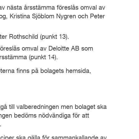
et av nästa årsstämma föreslås omval av
g, Kristina Sjöblom Nygren och Peter
ter Rothschild (punkt 13).
föreslås omval av Deloitte AB som
a årsstämma (punkt 14).
öterna finns på bolagets hemsida,
tgå till valberedningen men bolaget ska
ingen bedöms nödvändiga för att
.
inciper ska gälla för sammankallande av