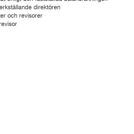
erkställande direktören
r och revisorer
revisor