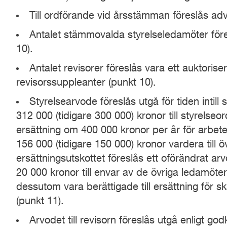
Till ordförande vid årsstämman föreslås adv
Antalet stämmovalda styrelseledamöter före
10).
Antalet revisorer föreslås vara ett auktorise
revisorssuppleanter (punkt 10).
Styrelsearvode föreslås utgå för tiden intill
312 000 (tidigare 300 000) kronor till styrels
ersättning om 400 000 kronor per år för arbe
156 000 (tidigare 150 000) kronor vardera till ö
ersättningsutskottet föreslås ett oförändrat a
20 000 kronor till envar av de övriga ledamöte
dessutom vara berättigade till ersättning för s
(punkt 11).
Arvodet till revisorn föreslås utgå enligt go