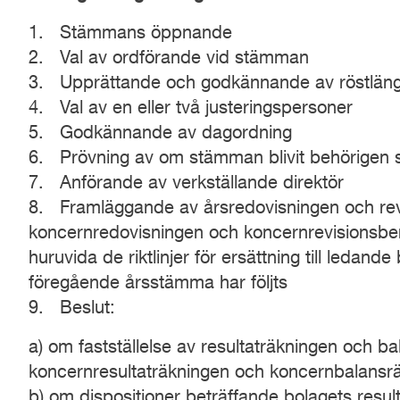
1. Stämmans öppnande
2. Val av ordförande vid stämman
3. Upprättande och godkännande av röstlän
4. Val av en eller två justeringspersoner
5. Godkännande av dagordning
6. Prövning av om stämman blivit behörigen
7. Anförande av verkställande direktör
8. Framläggande av årsredovisningen och rev
koncernredovisningen och koncernrevisionsber
huruvida de riktlinjer för ersättning till ledan
föregående årsstämma har följts
9. Beslut:
a) om fastställelse av resultaträkningen och b
koncernresultaträkningen och koncernbalansr
b) om dispositioner beträffande bolagets result