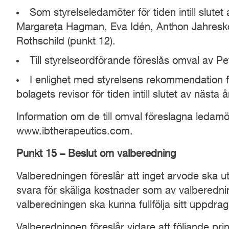
Som styrelseledamöter för tiden intill slut
Margareta Hagman, Eva Idén, Anthon Jahresko
Rothschild (punkt 12).
Till styrelseordförande föreslås omval av Pe
I enlighet med styrelsens rekommendation 
bolagets revisor för tiden intill slutet av näst
Information om de till omval föreslagna ledam
www.ibtherapeutics.com.
Punkt 1
5
– Beslut om valberedning
Valberedningen föreslår att inget arvode ska u
svara för skäliga kostnader som av valberedn
valberedningen ska kunna fullfölja sitt uppdrag
Valberedningen föreslår vidare att följande pr