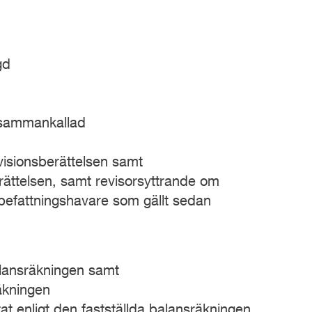
gd
 sammankallad
isionsberättelsen samt
ättelsen, samt revisorsyttrande om
de befattningshavare som gällt sedan
alansräkningen samt
äkningen
at enligt den fastställda balansräkningen