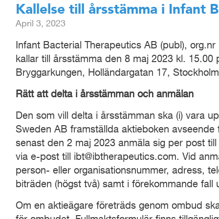
Kallelse till årsstämma i Infant 
April 3, 2023
Infant Bacterial Therapeutics AB (publ), org.
kallar till årsstämma den 8 maj 2023 kl. 15.0
Bryggarkungen, Holländargatan 17, Stockholm
Rätt
att delta
i årsstämman
och
anmälan
Den som vill delta i årsstämman ska (i) vara 
Sweden AB framställda aktieboken avseende för
senast den 2 maj 2023 anmäla sig per post til
via e-post till ibt@ibtherapeutics.com. Vid a
person- eller organisationsnummer, adress, te
biträden (högst två) samt i förekommande fall
Om en aktieägare företräds genom ombud ska en