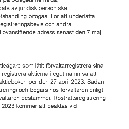
igt på bolagets hemsida,
ats av juridisk person ska
tshandling bifogas. För att underlätta
registreringsbevis och andra
ill ovanstående adress senast den 7 maj
ieägare som låtit förvaltarregistrera sina
a registrera aktierna i eget namn så att
 aktieboken per den 27 april 2023. Sådan
istrering) och begärs hos förvaltaren enligt
örvaltaren bestämmer. Rösträttsregistrering
j 2023 kommer att beaktas vid