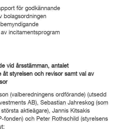
apport för godkännande
av bolagsordningen
onsbemyndigande
e av incitamentsprogram
de vid årsstämman, antalet
 åt styrelsen och revisor samt val av
sor
son (valberedningens ordförande) (utsedd
Investments AB), Sebastian Jahreskog (som
största aktieägare), Jannis Kitsakis
P-fonden) och Peter Rothschild (styrelsens
ut: