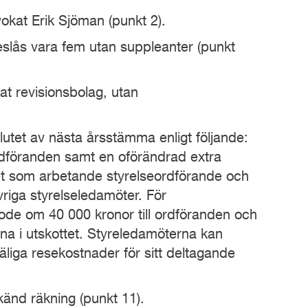
okat Erik Sjöman (punkt 2).
slås vara fem utan suppleanter (punkt
rat revisionsbolag, utan
 slutet av nästa årsstämma enligt följande:
eordföranden samt en oförändrad extra
tet som arbetande styrelseordförande och
vriga styrelseledamöter. För
rvode om 40 000 kronor till ordföranden och
rna i utskottet. Styreledamöterna kan
käliga resekostnader för sitt deltagande
dkänd räkning (punkt 11).