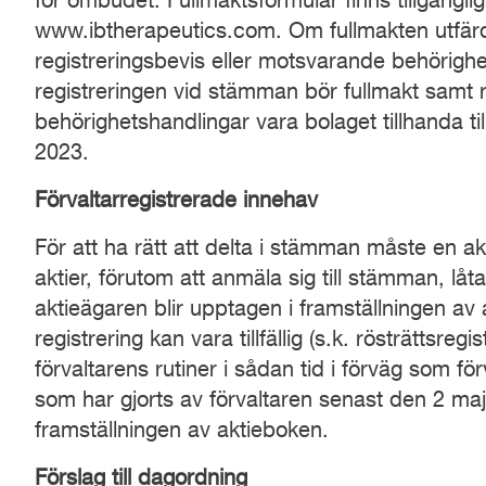
för ombudet. Fullmaktsformulär finns tillgängl
www.ibtherapeutics.com. Om fullmakten utfärd
registreringsbevis eller motsvarande behörighe
registreringen vid stämman bör fullmakt samt 
behörighetshandlingar vara bolaget tillhanda t
2023.
Förvaltarregistrerade innehav
För att ha rätt att delta i stämman måste en akt
aktier, förutom att anmäla sig till stämman, låt
aktieägaren blir upptagen i framställningen av
registrering kan vara tillfällig (s.k. rösträttsreg
förvaltarens rutiner i sådan tid i förväg som f
som har gjorts av förvaltaren senast den 2 ma
framställningen av aktieboken.
Förslag
till dagordning